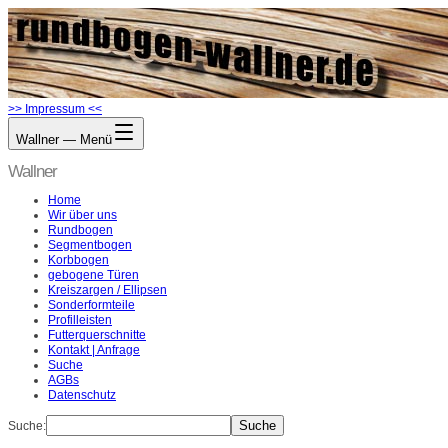
>> Impressum <<
Wallner — Menü
Wallner
Home
Wir über uns
Rundbogen
Segmentbogen
Korbbogen
gebogene Türen
Kreiszargen / Ellipsen
Sonderformteile
Profilleisten
Futterquerschnitte
Kontakt | Anfrage
Suche
AGBs
Datenschutz
Suche: