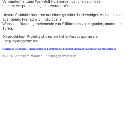
Verbundenheit zum Werkstoff Holz sorgen bei uns dafür, das
höchste Ansprüche eingelöst werden können.
Unsere Produkte basieren auf einen gleichen hochwertigen Aufbau, bieten
aber genug Freiraum für individuelle
Wünsche. Rundbogenelemente von Stiltüren bis zu eleganten, modernen
Türen.
Die abgebildeten Produkte sind nur ein kleiner Auszug aus unseren
Fertigungsmöglichkeiten.
Rundbögen
,
Rundbogen
,
Rundbogenzargen
,
Segmentbogen
,
Segmentbogenzargen
,
Korbbogen
,
Korbbogenzargen
©
2026
Schreinerei Wallner – rundbogen-wallner.de